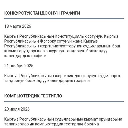
КОНКУРСТУК ТАНДООНУН ГРАФИГИ
18 марта 2026
Кыргыз Республикасынын Конституциялык сотунун, Кыргыз
Республикасынын Жогорку сотунун жана Кыргыз
Республикасынын жергиликтүү сотторунун судьяларынын бош
кызмат орундарына конкурстук тандоонун болжолдуу
календардык графиги
21 ноября 2025
Кыргыз Республикасынын жергиликтүү сотторунун судьяларын
тандоонун болжолдуу календардык графиги
КОМПЬЮТЕРДИК ТЕСТИРЛӨӨ
20 июля 2026
Кыргыз Республикасынын судьяларынын кызмат орундарына
талапкерлер үчүн компьютердик тестирлөө боюнча