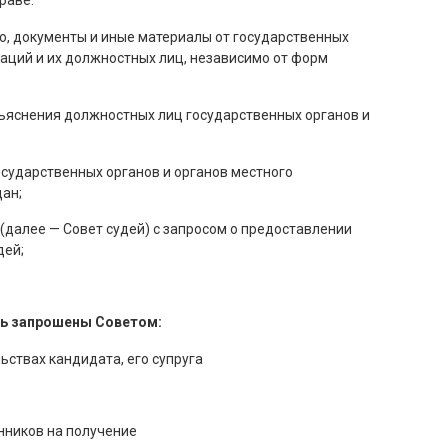
раве:
, документы и иные материалы от государственных
заций и их должностных лиц, независимо от форм
бъяснения должностных лиц государственных органов и
осударственных органов и органов местного
ан;
(далее — Совет судей) с запросом о предоставлении
дей;
ть запрошены Советом:
ьствах кандидата, его супруга
енников на получение