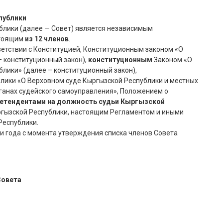
публики
блики (далее — Совет) является независимым
стоящим
из 12 членов
.
ветствии с Конституцией, Конституционным законом «О
– конституционный закон),
конституционным
Законом «О
лики» (далее – конституционный закон),
лики «О Верховном суде Кыргызской Республики и местных
рганах судейского самоуправления», Положением о
претендентами на должность судьи Кыргызской
ргызской Республики, настоящим Регламентом и иными
Республики.
и года с момента утверждения списка членов Совета
Совета