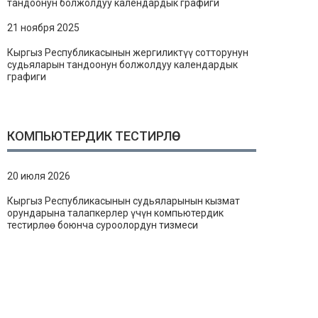
тандоонун болжолдуу календардык графиги
21 ноября 2025
Кыргыз Республикасынын жергиликтүү сотторунун
судьяларын тандоонун болжолдуу календардык
графиги
КОМПЬЮТЕРДИК ТЕСТИРЛӨӨ
20 июля 2026
Кыргыз Республикасынын судьяларынын кызмат
орундарына талапкерлер үчүн компьютердик
тестирлөө боюнча суроолордун тизмеси