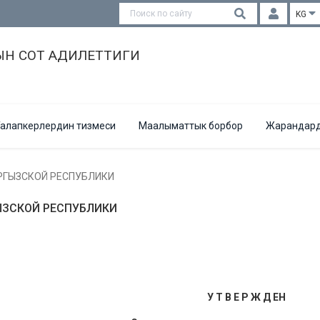
KG
Н СОТ АДИЛЕТТИГИ
алапкерлердин тизмеси
Маалыматтык борбор
Жарандард
РГЫЗСКОЙ РЕСПУБЛИКИ
ЫЗСКОЙ РЕСПУБЛИКИ
У Т В Е Р Ж Д ЕН