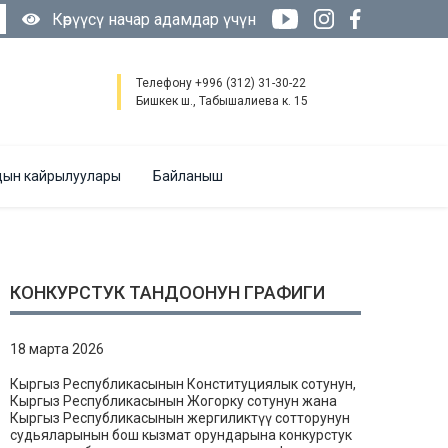
Көрүүсү начар адамдар үчүн
Телефону +996 (312) 31-30-22
Бишкек ш., Табышалиева к. 15
ын кайрылуулары
Байланыш
КОНКУРСТУК ТАНДООНУН ГРАФИГИ
18 марта 2026
Кыргыз Республикасынын Конституциялык сотунун,
Кыргыз Республикасынын Жогорку сотунун жана
Кыргыз Республикасынын жергиликтүү сотторунун
судьяларынын бош кызмат орундарына конкурстук