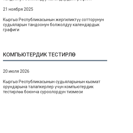
21 ноября 2025
Кыргыз Республикасынын жергиликтүү сотторунун
судьяларын тандоонун болжолдуу календардык
графиги
КОМПЬЮТЕРДИК ТЕСТИРЛӨӨ
20 июля 2026
Кыргыз Республикасынын судьяларынын кызмат
орундарына талапкерлер үчүн компьютердик
тестирлөө боюнча суроолордун тизмеси