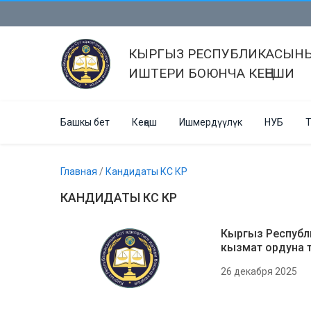
КЫРГЫЗ РЕСПУБЛИКАСЫНЫ
ИШТЕРИ БОЮНЧА КЕҢЕШИ
Башкы бет
Кеңеш
Ишмердүүлүк
НУБ
Т
Главная
/
Кандидаты КС КР
КАНДИДАТЫ КС КР
Кыргыз Республ
кызмат ордуна 
26 декабря 2025