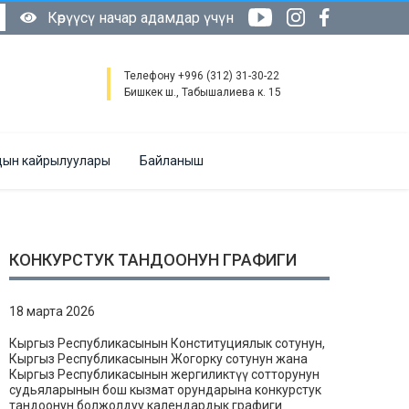
Көрүүсү начар адамдар үчүн
Телефону +996 (312) 31-30-22
Бишкек ш., Табышалиева к. 15
ын кайрылуулары
Байланыш
КОНКУРСТУК ТАНДООНУН ГРАФИГИ
18 марта 2026
Кыргыз Республикасынын Конституциялык сотунун,
Кыргыз Республикасынын Жогорку сотунун жана
Кыргыз Республикасынын жергиликтүү сотторунун
судьяларынын бош кызмат орундарына конкурстук
тандоонун болжолдуу календардык графиги