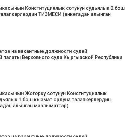
икасынын Конституциялык сотунун судьялык 2 бош
талапкерлердин ТИЗМЕСИ (анкетадан алынган
тов на вакантные должности судей
й палаты Верховного суда Кыргызской Республики
икасынын Жогорку сотунун Конституциялык
дьялык 1 бош кызмат ордуна талапкерлердин
адан алынган маалыматтар)
тов на вакантные должности судей