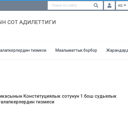
KG
Н СОТ АДИЛЕТТИГИ
алапкерлердин тизмеси
Маалыматтык борбор
Жарандард
икасынын Конституциялык сотунун 1 бош судьялык
талапкерлердин тизмеси