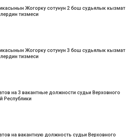
икасынын Жогорку сотунун 2 бош судьялык кызмат
рлердин тизмеси
икасынын Жогорку сотунун 3 бош судьялык кызмат
рлердин тизмеси
тов на 3 вакантные должности судьи Верховного
й Республики
тов на вакантную должность судьи Верховного