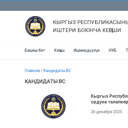
КЫРГЫЗ РЕСПУБЛИКАСЫНЫ
ИШТЕРИ БОЮНЧА КЕҢЕШИ
Башкы бет
Кеңеш
Ишмердүүлүк
НУБ
Т
Главная
/
Кандидаты ВС
КАНДИДАТЫ ВС
Кыргыз Республ
ордуна талапке
26 декабря 2025