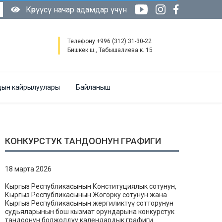
Көрүүсү начар адамдар үчүн
Телефону +996 (312) 31-30-22
Бишкек ш., Табышалиева к. 15
ын кайрылуулары
Байланыш
КОНКУРСТУК ТАНДООНУН ГРАФИГИ
18 марта 2026
Кыргыз Республикасынын Конституциялык сотунун,
Кыргыз Республикасынын Жогорку сотунун жана
Кыргыз Республикасынын жергиликтүү сотторунун
судьяларынын бош кызмат орундарына конкурстук
тандоонун болжолдуу календардык графиги