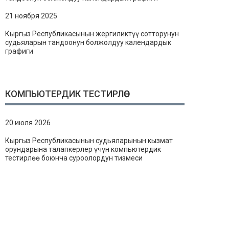
21 ноября 2025
Кыргыз Республикасынын жергиликтүү сотторунун
судьяларын тандоонун болжолдуу календардык
графиги
КОМПЬЮТЕРДИК ТЕСТИРЛӨӨ
20 июля 2026
Кыргыз Республикасынын судьяларынын кызмат
орундарына талапкерлер үчүн компьютердик
тестирлөө боюнча суроолордун тизмеси