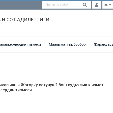
KG
Н СОТ АДИЛЕТТИГИ
алапкерлердин тизмеси
Маалыматтык борбор
Жарандард
икасынын Жогорку сотунун 2 бош судьялык кызмат
рлердин тизмеси