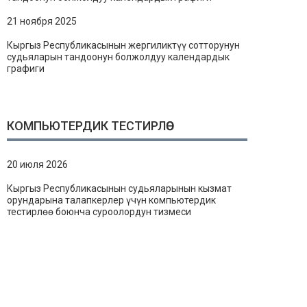
21 ноября 2025
Кыргыз Республикасынын жергиликтүү сотторунун
судьяларын тандоонун болжолдуу календардык
графиги
КОМПЬЮТЕРДИК ТЕСТИРЛӨӨ
20 июля 2026
Кыргыз Республикасынын судьяларынын кызмат
орундарына талапкерлер үчүн компьютердик
тестирлөө боюнча суроолордун тизмеси