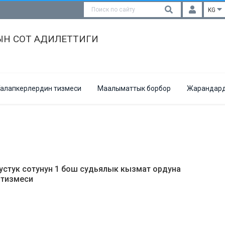
KG
Н СОТ АДИЛЕТТИГИ
алапкерлердин тизмеси
Маалыматтык борбор
Жарандард
устук сотунун 1 бош судьялык кызмат ордуна
 тизмеси