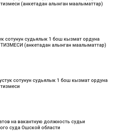
 тизмеси (анкетадан алынган маалыматтар)
ук сотунун судьялык 1 бош кызмат ордуна
 ТИЗМЕСИ (анкетадан алынган маалыматтар)
устук сотунун судьялык 1 бош кызмат ордуна
 тизмеси
тов на вакантную должность судьи
ого суда Ошской области