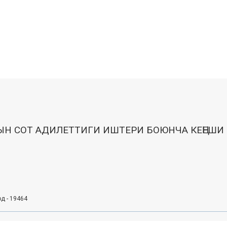
Н СОТ АДИЛЕТТИГИ ИШТЕРИ БОЮНЧА КЕҢЕШИ
од - 19464
Для публичного распространения материалов, размещенных на инфо