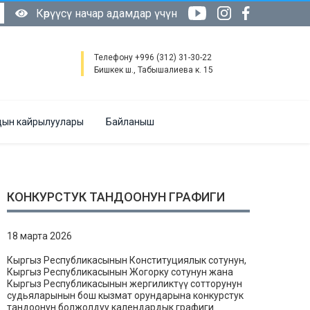
Көрүүсү начар адамдар үчүн
Телефону +996 (312) 31-30-22
Бишкек ш., Табышалиева к. 15
ын кайрылуулары
Байланыш
КОНКУРСТУК ТАНДООНУН ГРАФИГИ
18 марта 2026
Кыргыз Республикасынын Конституциялык сотунун,
Кыргыз Республикасынын Жогорку сотунун жана
Кыргыз Республикасынын жергиликтүү сотторунун
судьяларынын бош кызмат орундарына конкурстук
тандоонун болжолдуу календардык графиги