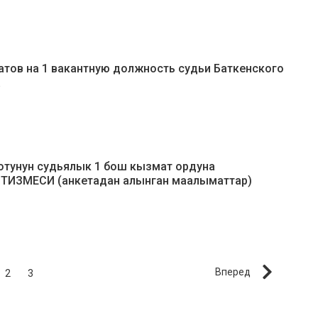
тов на 1 вакантную должность судьи Баткенского
а
отунун судьялык 1 бош кызмат ордуна
 ТИЗМЕСИ (анкетадан алынган маалыматтар)
Вперед
2
3