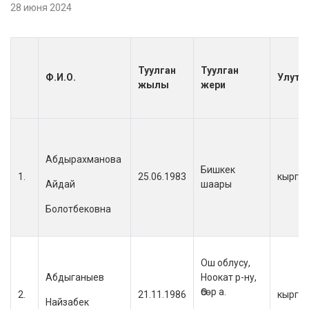
28 июня 2024
Туулган
Туулган
Ф.И.О.
Улуту
жылы
жери
Абдырахманова
Бишкек
1.
25.06.1983
кыргы
Айдай
шаары
Болотбековна
Ош облусу,
Абдыганыев
Ноокат р-ну,
Өсөр а.
2.
21.11.1986
кыргы
Найзабек