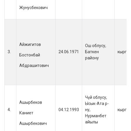
Жунусбекович
Айжигитов
Ош облусу,
3.
24.06.1971
Баткен
кыргы
Бостонбай
району
Абдрашитович
Чүй облусу,
Ашырбеков
Ысык-Ата р-
4.
04.12.1993
ну,
кыргы
Каниет
Нурманбет
айылы
Ашырбекович