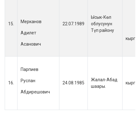
Ысык-Көл
Мерканов
15.
22.07.1989
облусунун
Түп району
Адилет
кыргы
Асанович
Парпиев
Жалал-Абад
Руслан
16.
24.08.1985
кыргы
шаары.
Абдирешович