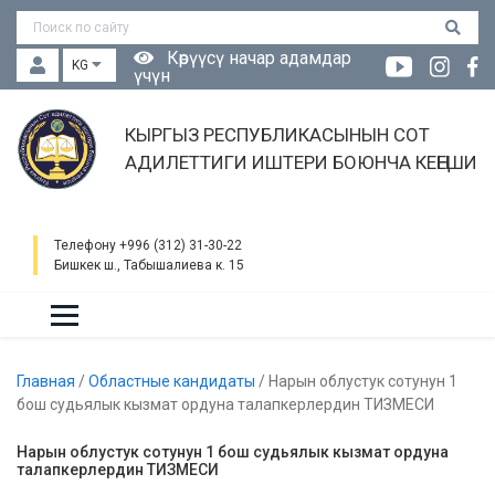
Көрүүсү начар адамдар
KG
үчүн
КЫРГЫЗ РЕСПУБЛИКАСЫНЫН СОТ
АДИЛЕТТИГИ ИШТЕРИ БОЮНЧА КЕҢЕШИ
Телефону +996 (312) 31-30-22
Бишкек ш., Табышалиева к. 15
Главная
/
Областные кандидаты
/
Нарын облустук сотунун 1
бош судьялык кызмат ордуна талапкерлердин ТИЗМЕСИ
Нарын облустук сотунун 1 бош судьялык кызмат ордуна
талапкерлердин ТИЗМЕСИ