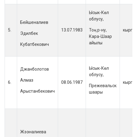
Ысык-Көл
облусу,
Бейшеналиев
5.
13.07.1983
Тоң р-ну,
кыргы
Эдилбек
Кара-Шаар
айылы
Кубатбекович
Ысык-Көл
Джанболотов
облусу,
Алмаз
6.
08.06.1987
кыргы
Прежевальск
Арыстанбекович
шаары
Жээналиева