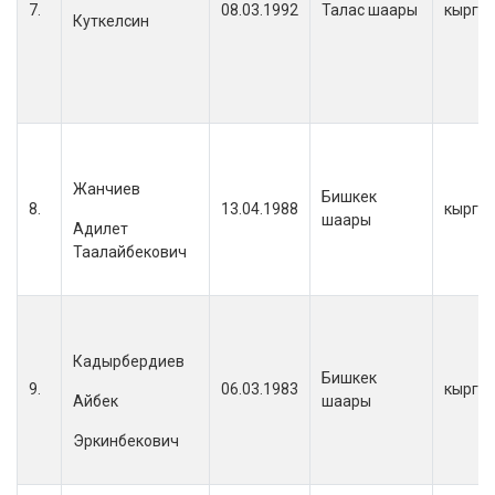
7.
08.03.1992
Талас шаары
кыргы
Куткелсин
Жанчиев
Бишкек
8.
13.04.1988
кыргы
шаары
Адилет
Таалайбекович
Кадырбердиев
Бишкек
9.
06.03.1983
кыргы
Айбек
шаары
Эркинбекович