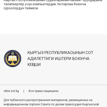
Кыргыз Республикасынын судьяларынын кызмат орундарына
талапкерлер үчүн компьютердик тестирлөө боюнча
суроолордун тизмеси
КЫРГЫЗ РЕСПУБЛИКАСЫНЫН СОТ
АДИЛЕТТИГИ ИШТЕРИ БОЮНЧА
КЕҢЕШИ
otbor.sot.kg
|
Все права защищены
Для публичного распространения материалов, размещенных на
информационном портале Совета по делам правосудия Кыргызской