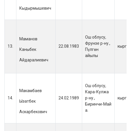
Кыдырмышевич
Ош облусу,
Маманов
Фрунзе р-ну.,
13.
22.08.1983
кыргы
Каныбек
Пүлгөн
айылы
Айдаралиевич
Ош облусу,
Макамбаев
Кара-Кулжа
14.
24.02.1989
р-ну.,
кыргы
Ызатбек
Биринчи-Май
а.
Аскарбекович