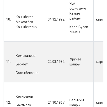
Чүй
облусунун,
Кемин
Каныбеков
району
10.
04.12.1992
кыргы
Максатбек
Каныбекович
Кара-Булак
айылы
Кожоканова
Фрунзе
11.
22.03.1982
кыргы
Бермет
шаары
Болотбековна
Кетиренов
Балыкчы
12.
24.10.1967
кыргы
Бактыбек
шаары