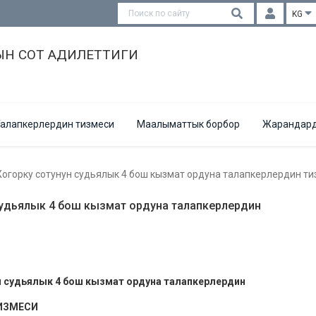
KG
Н СОТ АДИЛЕТТИГИ
алапкерлердин тизмеси
Маалыматтык борбор
Жарандард
горку сотунун судьялык 4 бош кызмат ордуна талапкерлердин ти
удьялык 4 бош кызмат ордуна талапкерлердин
н
судьялык
4
бош кызмат ордуна талапкерлердин
ИЗМЕСИ