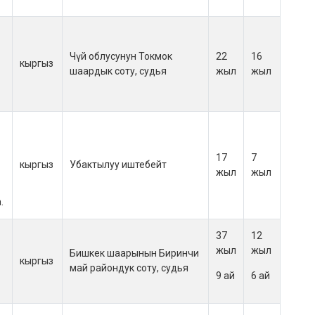
Чүй облусунун Токмок
22
16
кыргыз
шаардык соту, судья
жыл
жыл
17
7
кыргыз
Убактылуу иштебейт
жыл
жыл
.
37
12
жыл
жыл
Бишкек шаарынын Биринчи
кыргыз
май райондук соту, судья
9 ай
6 ай