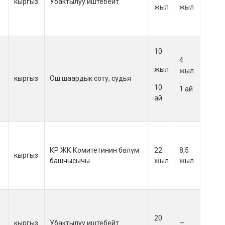
кыргыз
Убактылуу иштебейт
жыл
жыл
10
4
жыл
жыл
кыргыз
Ош шаардык соту, судья
10
1 ай
ай
КР ЖК Комитетинин бөлүм
22
8,5
кыргыз
башчысычы
жыл
жыл
20
кыргыз
Убактылуу иштебейт
—