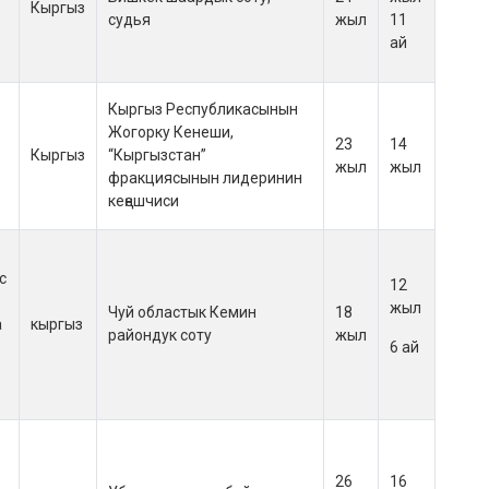
Кыргыз
судья
жыл
11
ай
Кыргыз Республикасынын
Жогорку Кенеши,
23
14
Кыргыз
“Кыргызстан”
жыл
жыл
фракциясынын лидеринин
кеңешчиси
с
12
жыл
Чуй областык Кемин
18
а
кыргыз
райондук соту
жыл
6 ай
26
16