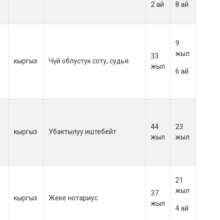
2 ай
8 ай
9
жыл
33
кыргыз
Чүй облустук соту, судья
жыл
6 ай
44
23
кыргыз
Убактылуу иштебейт
жыл
жыл
21
жыл
37
кыргыз
Жеке нотариус
жыл
4 ай