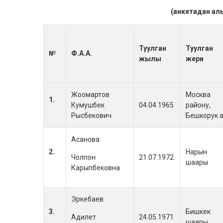
(анкетадан ал
Туулган
Туулган
№
Ф.
А
.
А
.
жылы
жери
Жоомартов
Москва
1.
Кумушбек
04.04.1965
району,
Рысбекович
Бешкорук а
Асанова
2.
Нарын
Чолпон
21.07.1972
шаары
Карыпбековна
Эркебаев
3.
Бишкек
Адилет
24.05.1971
шаары