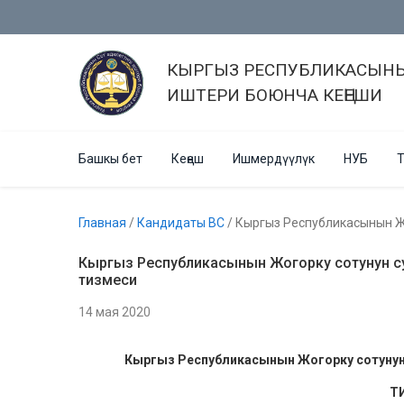
КЫРГЫЗ РЕСПУБЛИКАСЫНЫ
ИШТЕРИ БОЮНЧА КЕҢЕШИ
Башкы бет
Кеңеш
Ишмердүүлүк
НУБ
Т
Главная
/
Кандидаты ВС
/
Кыргыз Республикасынын Жо
Кыргыз Республикасынын Жогорку сотунун с
тизмеси
14 мая 2020
Кыргыз Республикасынын Жогорку сотуну
Т