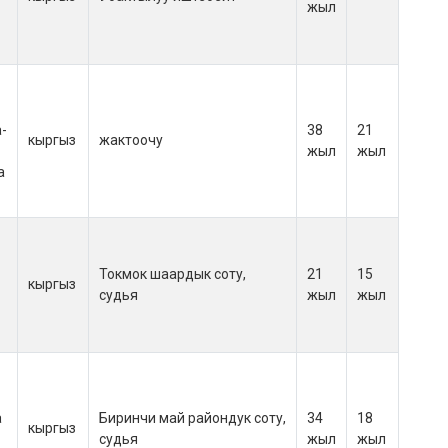
жыл
а-
38
21
кыргыз
жактоочу
жыл
жыл
а
Токмок шаардык соту,
21
15
кыргыз
судья
жыл
жыл
а
Биринчи май райондук соту,
34
18
кыргыз
судья
жыл
жыл