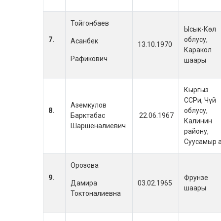
Тойгонбаев
Ысык-Көл
7.
облусу,
Асанбек
13.10.1970
Каракол
Рафикович
шаары
Кыргыз
ССРи, Чүй
Аземкулов
8.
облусу,
Барктабас
22.06.1967
Калинин
Шаршеналиевич
району,
Суусамыр а
Орозова
9.
Фрунзе
Дамира
03.02.1965
шаары
Токтоналиевна