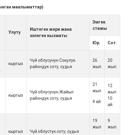
ынган маалыматтар)
Эмгек
стажы
Иштеген жери жана
Улуту
ээлеген кызматы
Юр.
Сот.
Чүй облусунун Сокулук
26
20
кыргыз
райондук соту, судья
жыл
жыл
.
21
12
жыл
Чүй облусунун Жайыл
жыл
кыргыз
райондук соту, судья
10
4 ай
ай
19
9
жыл
жыл
кыргыз
Чүй облустук соту, судья