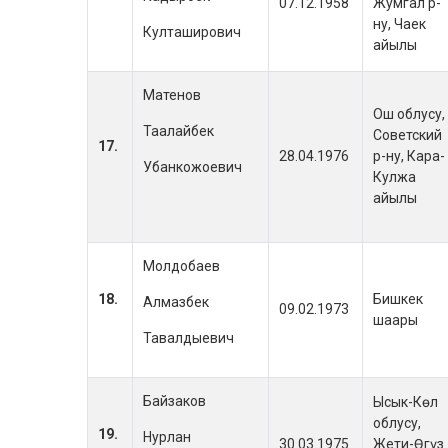
07.12.1958
Жумгал р-
ну, Чаек
Култаширович
айылы
Матенов
Ош облусу,
Таалайбек
Советский
17.
28.04.1976
р-ну, Кара-
Убанкожоевич
Кулжа
айылы
Молдобаев
18.
Бишкек
Алмазбек
09.02.1973
шаары
Тавалдыевич
Байзаков
Ысык-Көл
облусу,
19.
Нурлан
30.03.1975
Жети-Өгүз