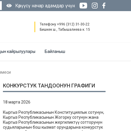
Көрүүсү начар адамдар үчүн
Телефону +996 (312) 31-30-22
Бишкек ш., Табышалиева к. 15
ын кайрылуулары
Байланыш
змеси
КОНКУРСТУК ТАНДООНУН ГРАФИГИ
18 марта 2026
Кыргыз Республикасынын Конституциялык сотунун,
Кыргыз Республикасынын Жогорку сотунун жана
Кыргыз Республикасынын жергиликтүү сотторунун
судьяларынын бош кызмат орундарына конкурстук