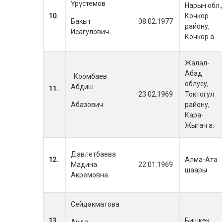
Үрүстемов
Нарын обл.
10.
Кочкор
Бакыт
08.02.1977
району,
Исагулович
Кочкор а.
Жалал-
Абад
Коомбаев
облусу,
Абдиш
11.
23.02.1969
Токтогул
Абазович
району,
Кара-
Жыгач а.
Давлетбаева
12.
Алма-Ата
Мадина
22.01.1969
шаары
Акремовна
Сейдакматова
13.
Бишкек