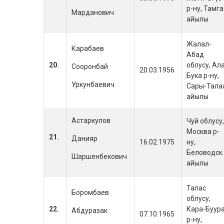
р-ну, Тамга
Марданович
айылы
Жалал-
Карабаев
Абад
20.
облусу, Ал
Сооронбай
20.03.1956
Бука р-ну,
Уркунбаевич
Сары-Тала
айылы
Астаркулов
Чуй облусу,
Москва р-
21.
Данияр
16.02.1975
ну,
Беловодск
Шаршенбекович
айылы
Талас
Боромбаев
облусу,
22.
Кара-Буур
Абдуразак
07.10.1965
р-ну,