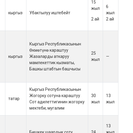
15
,
6
жыл
кыргыз
Убактылуу иштебейт
жыл
2 ай
2 ай
Кыргыз Республикасынын
Өкмөтүнө караштуу
25
кыргыз
Жазаларды аткаруу
—
жыл
мамлекеттик кызматы,
Башкы штабтын башчысы
Кыргыз Республикасынын
Жогорку сотуна караштуу
30
13
татар
Сот адилеттигинин жогорку
жыл
жыл
мектеби, мугалим
13
Бишкек шаардык соту,
24
жыл