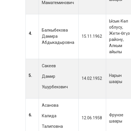
Маматеминович
Ысык-Көл
облусу,
Балкыбекова
4.
Жети-Өгүз
Дамира
15.11.1962
району,
Абдыкадыровна
Алкым
айылы
Сакеев
5.
Нарын
Дамир
14.02.1952
шаары
Ушурбекович
Асанова
6.
Фрунзе
Калида
12.06.1958
шаары
Талиповна