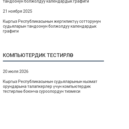
тандоонун болжолдуу календардык графиги
21 ноября 2025
Кыргыз Республикасынын жергиликтүү сотторунун
судьяларын тандоонун болжолдуу календардык
графиги
КОМПЬЮТЕРДИК ТЕСТИРЛӨӨ
20 июля 2026
Кыргыз Республикасынын судьяларынын кызмат
орундарына талапкерлер үчүн компьютердик
тестирлөө боюнча суроолордун тизмеси