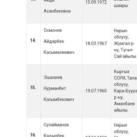
Аида
15.09.1972
шаары
Асанбековна
Осмонов
Нарын
облусу,
14.
Айдарбек
18.03.1967
Жумгал р-
ну, Түгөл-
Касымалиевич
Сай айылы
Кыргыз
Эшалиев
ССРИ, Тала
облусу,
15.
Нурманбет
19.07.1960
Кара-Буур
р-ну,
Касымбекович
Аманбаев
айылы
Сулайманов
Нарын
облусу,
16.
Кадырбек