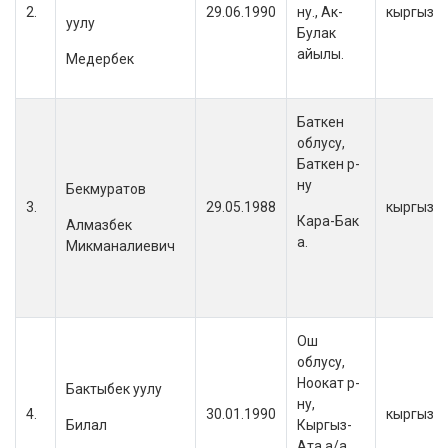
2.
29.06.1990
ну., Ак-
кыргыз
уулу
Булак
айылы.
Медербек
Баткен
облусу,
Баткен р-
ну
Бекмуратов
3.
29.05.1988
кыргыз
Кара-Бак
Алмазбек
а.
Микманалиевич
Ош
облусу,
Ноокат р-
Бактыбек уулу
ну,
4.
30.01.1990
кыргыз
Билал
Кыргыз-
Ата а/а,