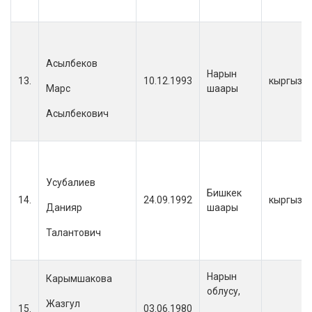
Асылбеков
Нарын
13.
10.12.1993
кыргыз
Марс
шаары
Асылбекович
Усубалиев
Бишкек
14.
24.09.1992
кыргыз
Данияр
шаары
Талантович
Нарын
Карымшакова
облусу,
Жазгул
15.
03.06.1980