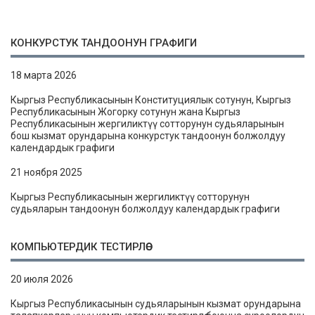
КОНКУРСТУК ТАНДООНУН ГРАФИГИ
18 марта 2026
Кыргыз Республикасынын Конституциялык сотунун, Кыргыз
Республикасынын Жогорку сотунун жана Кыргыз
Республикасынын жергиликтүү сотторунун судьяларынын
бош кызмат орундарына конкурстук тандоонун болжолдуу
календардык графиги
21 ноября 2025
Кыргыз Республикасынын жергиликтүү сотторунун
судьяларын тандоонун болжолдуу календардык графиги
КОМПЬЮТЕРДИК ТЕСТИРЛӨӨ
20 июля 2026
Кыргыз Республикасынын судьяларынын кызмат орундарына