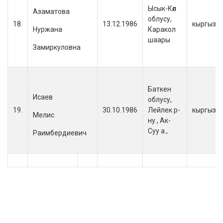
Ысык-Көл
Азаматова
облусу,
18.
13.12.1986
кыргыз
Нуржана
Каракол
шаары
Замиркуловна
Баткен
Исаев
облусу,
19.
30.10.1986
Лейлек р-
кыргыз
Мелис
ну., Ак-
Суу а.,
Раимбердиевич