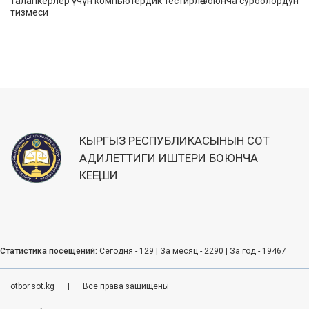
талапкерлер үчүн компьютердик тестирлөө боюнча суроолордун
тизмеси
КЫРГЫЗ РЕСПУБЛИКАСЫНЫН СОТ
АДИЛЕТТИГИ ИШТЕРИ БОЮНЧА
КЕҢЕШИ
Статистика посещений:
Сегодня - 129 | За месяц - 2290 | За год - 19467
otbor.sot.kg
|
Все права защищены