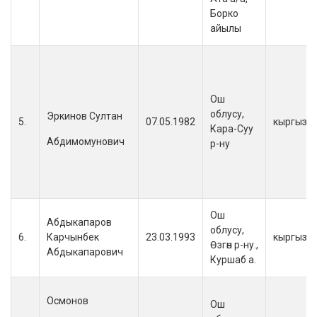
Борко
айылы
Ош
облусу,
Эркинов Султан
5.
07.05.1982
кыргыз
Кара-Суу
Абдимомунович
р-ну
Ош
Абдыкапаров
облусу,
6.
Карчынбек
23.03.1993
кыргыз
Өзгөн р-ну.,
Абдыкапарович
Куршаб а.
Осмонов
Ош