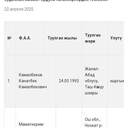
22 апреля 2025
Туулган
№
Ф.А.А.
Туулган жылы
Улуту
жери
Жалал-
Камалбеков
Абад
1.
Канатбек
24.05.1993
облусу,
кыргыз
Камалбекович
Таш-Көмүр
шаары
Ош обл.,
Маматкерим
Ноокат р-