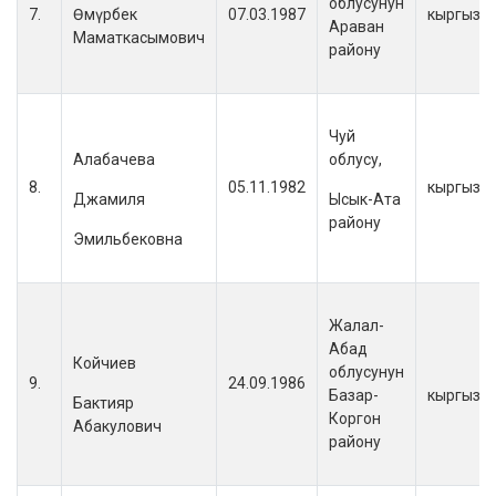
облусунун
7.
Өмүрбек
07.03.1987
кыргыз
Араван
Маматкасымович
району
Чуй
Алабачева
облусу,
8.
05.11.1982
кыргыз
Джамиля
Ысык-Ата
району
Эмильбековна
Жалал-
Абад
Койчиев
облусунун
9.
24.09.1986
Базар-
кыргыз
Бактияр
Коргон
Абакулович
району