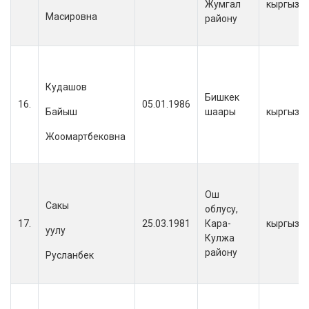
Жумгал
кыргыз
Масировна
району
Кудашов
Бишкек
16.
05.01.1986
Байыш
шаары
кыргыз
Жоомартбековна
Ош
Сакы
облусу,
17.
25.03.1981
Кара-
кыргыз
уулу
Кулжа
району
Русланбек