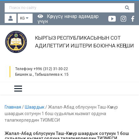
Көрүүсү начар адамдар
KG
үчүн
КЫРГЫЗ РЕСПУБЛИКАСЫНЫН СОТ
АДИЛЕТТИГИ ИШТЕРИ БОЮНЧА КЕҢЕШИ
Телефону +996 (312) 31-30-22
Бишкек ш., Табышалиева к. 15
Главная
/
Шаардык
/
Жалал-Абад облусунун Таш-Көмүр
шаардык сотунун 1 бош судьялык кызмат ордуна
талапкерлердин ТИЗМЕСИ
Жалал-Абад облусунун Таш-Көмүр шаардык сотунун 1 бош
судьялык кызмат ордуна талапкерлердин ТИЗМЕСИ