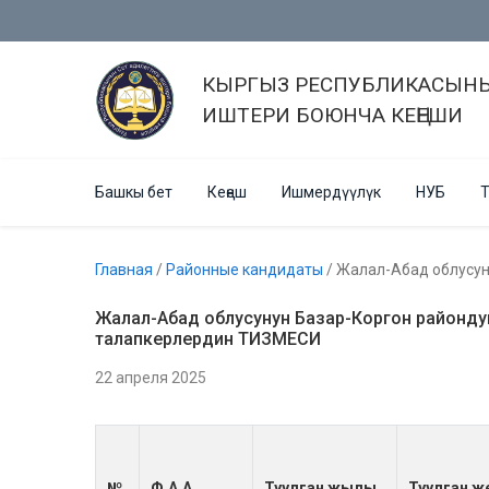
КЫРГЫЗ РЕСПУБЛИКАСЫНЫ
ИШТЕРИ БОЮНЧА КЕҢЕШИ
Башкы бет
Кеңеш
Ишмердүүлүк
НУБ
Т
Главная
/
Районные кандидаты
/
Жалал-Абад облусун
Жалал-Абад облусунун Базар-Коргон районду
талапкерлердин ТИЗМЕСИ
22 апреля 2025
№
Ф.А.А.
Туулган жылы
Туулган ж