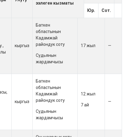
ээлеген кызматы
Юр.
Сот.
Баткен
областынын
Кадамжай
райондук соту
.,
кыргыз
17 жыл
—
ылы
Судьянын
жардамчысы
Баткен
областынын
асы,
Кадамжай
12 жыл
райондук соту
кыргыз
—
7 ай
Судьянын
жардамчысы