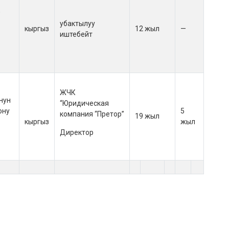
,
убактылуу
кыргыз
12 жыл
—
иштебейт
ЖЧК
нун
“Юридическая
ону
5
компания “Претор”
19 жыл
кыргыз
жыл
Директор