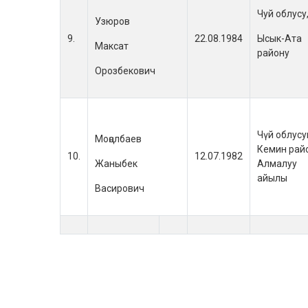
Чуй облусу
Узюров
9.
22.08.1984
Ысык-Ата
Максат
району
Орозбекович
Чүй облусу
Моңолбаев
Кемин рай
10.
12.07.1982
Жаныбек
Алмалуу
айылы
Васирович