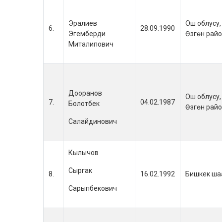
Эралиев
Ош облусу,
6.
28.09.1990
Эгемберди
Өзгөн рай
Миталипович
Дооранов
Ош облусу
7.
04.02.1987
Болотбек
Өзгөн рай
Салайдинович
Кылычов
Сыргак
8.
16.02.1992
Бишкек ша
Сарыпбекович