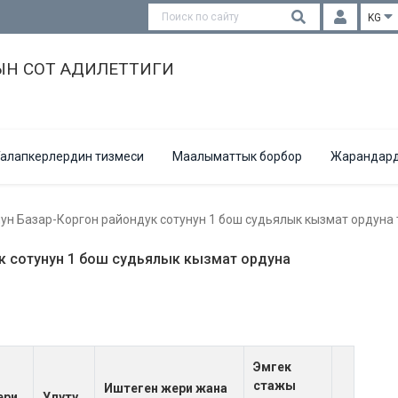
KG
Н СОТ АДИЛЕТТИГИ
алапкерлердин тизмеси
Маалыматтык борбор
Жарандард
ун Базар-Коргон райондук сотунун 1 бош судьялык кызмат ордун
к сотунун 1 бош судьялык кызмат ордуна
Эмгек
стажы
Иштеген жери жана
ери
Улуту