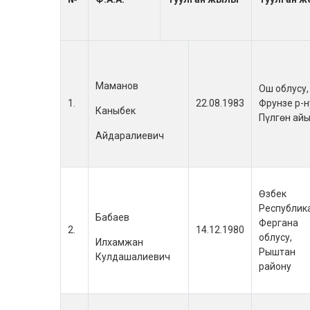
Маманов
Ош облусу,
1.
22.08.1983
Фрунзе р-ну
Каныбек
Пүлгөн ай
Айдаралиевич
Өзбек
Республик
Бабаев
Фергана
2.
14.12.1980
облусу,
Илхамжан
Рыштан
Кулдашалиевич
району