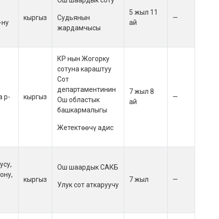
Ош шаардык соту
5 жыл 11
кыргыз
Судьянын
—
-ну
ай
жардамчысы
КР нын Жогорку
сотуна караштуу
Сот
департаментинин
7 жыл 8
 р-
кыргыз
—
Ош областык
ай
башкармалыгы
Жетектөөчү адис
усу,
Ош шаардык САКБ
ону,
кыргыз
7 жыл
—
Улук сот аткаруучу