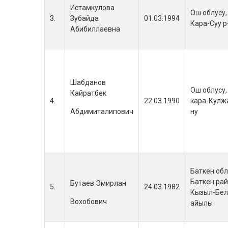
Истамкулова
Ош облусу,
3.
Зубайда
01.03.1994
Кара-Суу р
Абибиллаевна
Шабданов
Ош облусу,
Кайратбек
4.
22.03.1990
кара-Кулжа
Абдимиталипович
ну
Баткен обл
Баткен рай
Бутаев Эмирлан
5.
24.03.1982
Кызыл-Бел
Вохобович
айылы