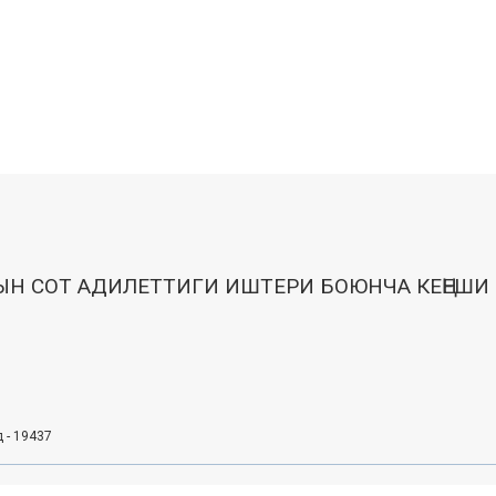
Н СОТ АДИЛЕТТИГИ ИШТЕРИ БОЮНЧА КЕҢЕШИ
д - 19437
Для публичного распространения материалов, размещенных на инфо