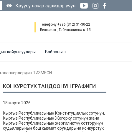
Көрүүсү начар адамдар үчүн
Телефону +996 (312) 31-30-22
Бишкек ш., Табышалиева к. 15
ын кайрылуулары
Байланыш
а талапкерлердин ТИЗМЕСИ
КОНКУРСТУК ТАНДООНУН ГРАФИГИ
18 марта 2026
Кыргыз Республикасынын Конституциялык сотунун,
Кыргыз Республикасынын Жогорку сотунун жана
Кыргыз Республикасынын жергиликтүү сотторунун
судьяларынын бош кызмат орундарына конкурстук