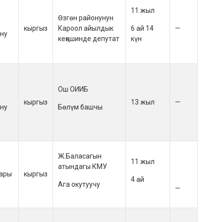
11 жыл
Өзгөн районунун
кыргыз
Кароол айылдык
6 ай 14
—
ону
кеңешинде депутат
күн
Ош ОИИБ
,
кыргыз
13 жыл
—
ону
Бөлүм башчы
Ж.Баласагын
11 жыл
атындагы КМУ
ары
кыргыз
4 ай
Ага окутуучу
—