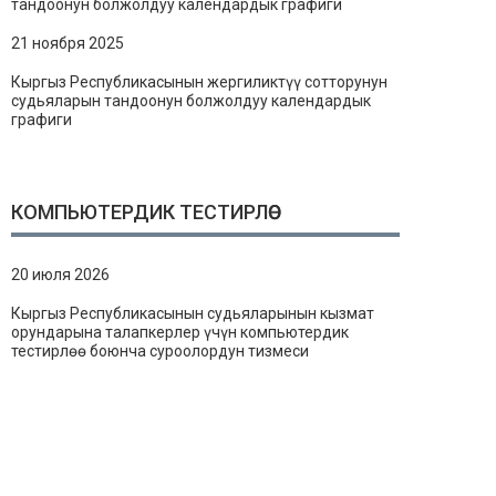
тандоонун болжолдуу календардык графиги
21 ноября 2025
Кыргыз Республикасынын жергиликтүү сотторунун
судьяларын тандоонун болжолдуу календардык
графиги
КОМПЬЮТЕРДИК ТЕСТИРЛӨӨ
20 июля 2026
Кыргыз Республикасынын судьяларынын кызмат
орундарына талапкерлер үчүн компьютердик
тестирлөө боюнча суроолордун тизмеси