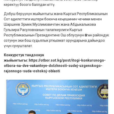
керектүү босого баллдан өттү.
Добуш берүүнүн жыйынтыгы жана Кыргыз Республикасынын
Сот адилеттиги иштери боюнча кеңешинин чечими менен
Шаршеев Эрмек Муслимовичтин жана Абдыкалыкова
Гульзира Расуловнанын талапкерлиги Кыргыз
Республикасынын Президентине Ош облусунун Өзгөн райондук
сотунун эки бош судьялык рткызмат орундарына дайындоо
үчүн сунушталат.
Конкурстук тандоонун
жыйынтыгы:
https://otbor.sot.kg/post/itogi-konkursnogo-
otbora-na-dve-vakantnye-dolzhnosti-sudej-uzgenskogo-
rajonnogo-suda-oshskoj-oblasti