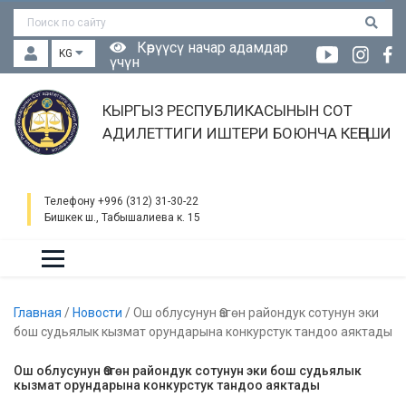
Көрүүсү начар адамдар
KG
үчүн
КЫРГЫЗ РЕСПУБЛИКАСЫНЫН СОТ
АДИЛЕТТИГИ ИШТЕРИ БОЮНЧА КЕҢЕШИ
Телефону +996 (312) 31-30-22
Бишкек ш., Табышалиева к. 15
Главная
/
Новости
/
Ош облусунун Өзгөн райондук сотунун эки
бош судьялык кызмат орундарына конкурстук тандоо аяктады
Ош облусунун Өзгөн райондук сотунун эки бош судьялык
кызмат орундарына конкурстук тандоо аяктады