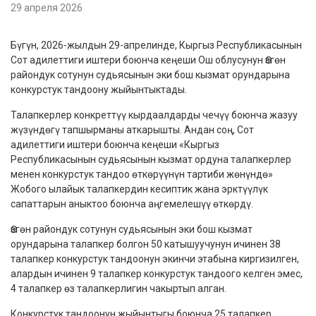
29 апреля 2026
Бүгүн, 2026-жылдын 29-апрелинде, Кыргыз Республикасынын
Сот адилеттиги иштери боюнча кеңеши Ош облусунун Өзгөн
райондук сотунун судьясынын эки бош кызмат орундарына
конкурстук тандоону жыйынтыктады.
Талапкерлер конкреттүү кырдаалдарды чечүү боюнча жазуу
жүзүндөгү тапшырманы аткарышты. Андан соң, Сот
адилеттиги иштери боюнча кеңеши «Кыргыз
Республикасынын судьясынын кызмат ордуна талапкерлер
менен конкурстук тандоо өткөрүүнүн тартиби жөнүндө»
Жобого ылайык талапкердин кесиптик жана эрктүүлүк
сапаттарын аныктоо боюнча аңгемелешүү өткөрдү.
Өзгөн райондук сотунун
судья
сынын
эки бош
кызмат
ор
ундарына
талапкер болгон
50 катышуучунун ичинен 38
талапкер конкурстук тандоонун экинчи этабына киргизилген,
алардын ичинен 9 талапкер конкурстук тандоого келген эмес,
4 талапкер өз талапкерлигин чакыртып алган.
Конкурстук тандоонун жыйынтыгы боюнча 25 талапкер