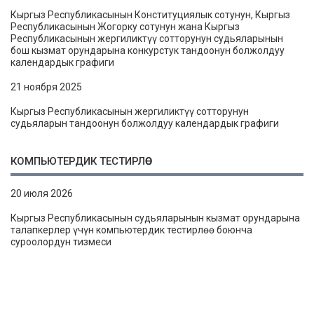
Кыргыз Республикасынын Конституциялык сотунун, Кыргыз
Республикасынын Жогорку сотунун жана Кыргыз
Республикасынын жергиликтүү сотторунун судьяларынын
бош кызмат орундарына конкурстук тандоонун болжолдуу
календардык графиги
21 ноября 2025
Кыргыз Республикасынын жергиликтүү сотторунун
судьяларын тандоонун болжолдуу календардык графиги
КОМПЬЮТЕРДИК ТЕСТИРЛӨӨ
20 июля 2026
Кыргыз Республикасынын судьяларынын кызмат орундарына
талапкерлер үчүн компьютердик тестирлөө боюнча
суроолордун тизмеси