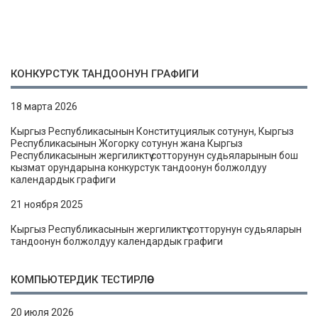
КОНКУРСТУК ТАНДООНУН ГРАФИГИ
18 марта 2026
Кыргыз Республикасынын Конституциялык сотунун, Кыргыз
Республикасынын Жогорку сотунун жана Кыргыз
Республикасынын жергиликтүү сотторунун судьяларынын бош
кызмат орундарына конкурстук тандоонун болжолдуу
календардык графиги
21 ноября 2025
Кыргыз Республикасынын жергиликтүү сотторунун судьяларын
тандоонун болжолдуу календардык графиги
КОМПЬЮТЕРДИК ТЕСТИРЛӨӨ
20 июля 2026