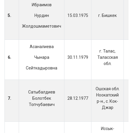
Ибраимов
5.
Нурдин
15.03.1975
г. Бишкек
Жолдошмаметович
Асаналиева
г. Талас,
6.
Чынара
30.11.1979
Таласская
обл.
Сейткадыровна
Ошская обл.
Сатыбалдиев
Ноокатский
7.
Болотбек
28.12.1977
р-н., с. Кок-
Топчубаевич
Джар
Иссык-