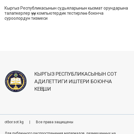
Кыргыз Республикасынын судьяларынын кызмат орундарына
талапкерлер үчүн компьютердик тестирлөө боюнча
суроолордун тизмеси
КЫРГЫЗ РЕСПУБЛИКАСЫНЫН СОТ
АДИЛЕТТИГИ ИШТЕРИ БОЮНЧА
КЕҢЕШИ
otbor.sot.kg
|
Все права защищены
Для публичного распространения материалов, размещенных на