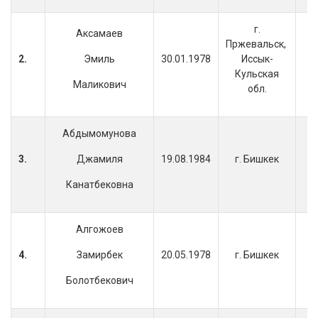
г.
Аксамаев
Пржевальск,
2.
Эмиль
30.01.1978
Иссык-
Кульская
Маликович
обл.
Абдымомунова
3.
Джамиля
19.08.1984
г. Бишкек
Канатбековна
Алгожоев
4.
Замирбек
20.05.1978
г. Бишкек
Болотбекович