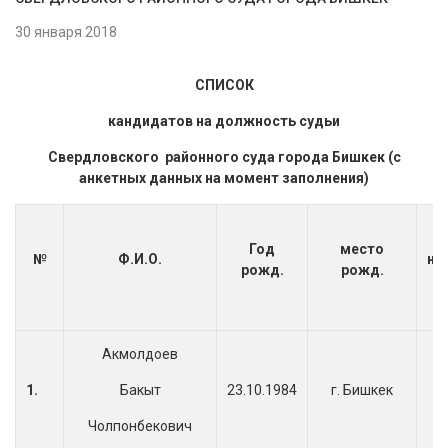
30 января 2018
СПИСОК
кандидатов на должность судьи
Свердловского районного суда города Бишкек (с
анкетных данных на момент заполнения)
Год
место
№
Ф.И.О.
на
рожд.
рожд.
Акмолдоев
1.
Бакыт
23.10.1984
г. Бишкек
Чолпонбекович