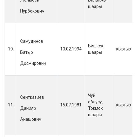
Жаныбек
Балыкчы
шаары
Нурбекович
Самудинов
Бишкек
10.
10.02.1994
кыргыз
Батыр
шаары
Досмирович
Чуй
Сейтказиев
облусу,
11.
15.07.1981
кыргыз
Данияр
Токмок
шаары
Анашович