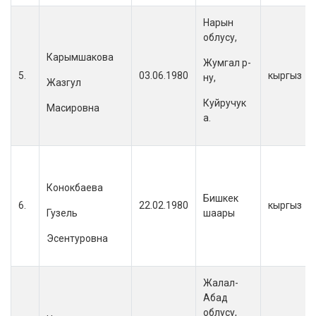
Нарын
облусу,
Карымшакова
Жумгал р-
5.
03.06.1980
кыргыз
ну,
Жазгул
Куйручук
Масировна
а.
Конокбаева
Бишкек
6.
22.02.1980
кыргыз
Гузель
шаары
Эсентуровна
Жалал-
Абад
облусу,