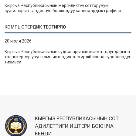
Кыргыз Республикасынын жергиликтүү сотторунун
судьяларын тандоонун болжолдуу календардык графиги
КОМПЬЮТЕРДИК ТЕСТИРЛӨӨ
20 июля 2026
Кыргыз Республикасынын судьяларынын кызмат орундарына
талапкерлер үчүн компьютердик тестирлөө боюнча суроолордун
тизмеси
КЫРГЫЗ РЕСПУБЛИКАСЫНЫН СОТ
АДИЛЕТТИГИ ИШТЕРИ БОЮНЧА
КЕҢЕШИ