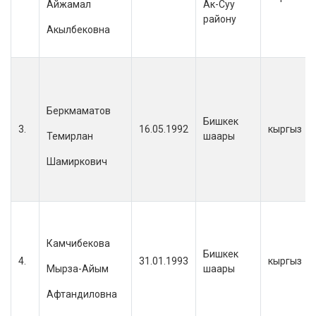
Айжамал
Ак-Суу
району
Акылбековна
Беркмаматов
Бишкек
3.
16.05.1992
кыргыз
Темирлан
шаары
Шамиркович
Камчибекова
Бишкек
4.
31.01.1993
кыргыз
Мырза-Айым
шаары
Афтандиловна