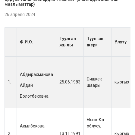
маалыматтар)
26 апреля 2024
Туулган
Туулган
Ф.И.О.
Улуту
жылы
жери
Абдырахманова
Бишкек
1.
25.06.1983
кыргыз
Айдай
шаары
Болотбековна
Ысык-Көл
Акылбекова
облусу,
2.
13.11.1991
кыргыз