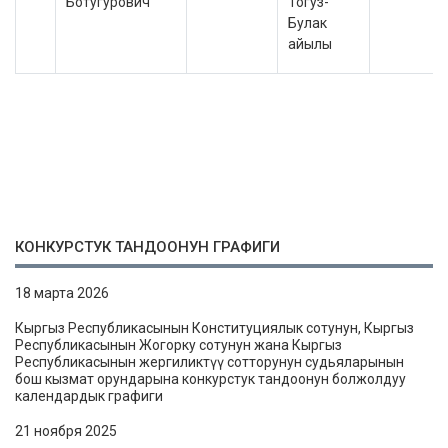
Ботугурович
Тогуз-
Булак
айылы
КОНКУРСТУК ТАНДООНУН ГРАФИГИ
18 марта 2026
Кыргыз Республикасынын Конституциялык сотунун, Кыргыз
Республикасынын Жогорку сотунун жана Кыргыз
Республикасынын жергиликтүү сотторунун судьяларынын
бош кызмат орундарына конкурстук тандоонун болжолдуу
календардык графиги
21 ноября 2025