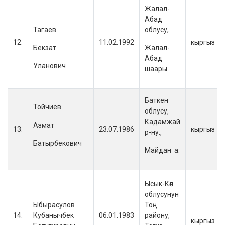
Жалал-
Абад
Тагаев
облусу,
12.
11.02.1992
кыргыз
Бекзат
Жалал-
Абад
Уланович
шаары.
Баткен
Тойчиев
облусу,
Кадамжай
Азмат
13.
23.07.1986
кыргыз
р-ну.,
Батырбекович
Майдан а.
Ысык-Көл
облусунун
Ыбырасулов
Тоң
14.
Кубанычбек
06.01.1983
району,
кыргыз