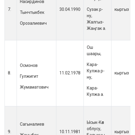
Насирдинов
7.
30.04.1990
Сузак р-
кыргыз
Тынчтыкбек
ну,
Жалгыз-
Орозалиевич
Жаңгак а.
Ош
шаары,
Кара-
Осмонов
Кулжа р-
8.
11.02.1978
кыргыз
Гулжигит
ну,
Жумаматович
Кара-
Кулжа а.
Ысык-Көл
Сагыналиев
облусу,
9.
10.11.1981
кыргыз