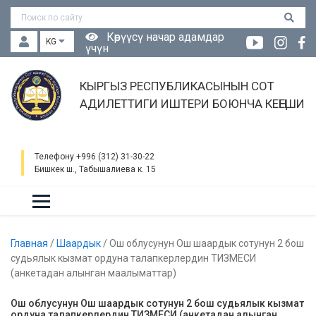
Көрүүсү начар адамдар
KG
үчүн
КЫРГЫЗ РЕСПУБЛИКАСЫНЫН СОТ
АДИЛЕТТИГИ ИШТЕРИ БОЮНЧА КЕҢЕШИ
Телефону +996 (312) 31-30-22
Бишкек ш., Табышалиева к. 15
Главная
/
Шаардык
/
Ош облусунун Ош шаардык сотунун 2 бош
судьялык кызмат ордуна талапкерлердин ТИЗМЕСИ
(анкетадан алынган маалыматтар)
Ош облусунун Ош шаардык сотунун 2 бош судьялык кызмат
ордуна талапкерлердин ТИЗМЕСИ (анкетадан алынган