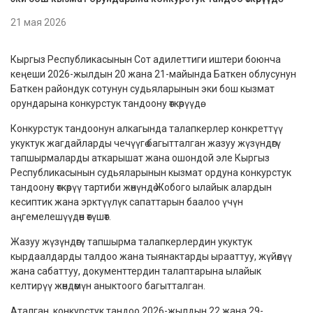
21 мая 2026
Кыргыз Республикасынын Сот адилеттиги иштери боюнча
кеңеши 2026-жылдын 20 жана 21-майында Баткен облусунун
Баткен райондук сотунун судьяларынын эки бош кызмат
орундарына конкурстук тандоону өткөрүүдө.
Конкурстук тандоонун алкагында талапкерлер конкреттүү
укуктук жагдайларды чечүүгө багытталган жазуу жүзүндөгү
тапшырмаларды аткарышат жана ошондой эле Кыргыз
Республикасынын судьяларынын кызмат ордуна конкурстук
тандоону өткөрүү тартиби жөнүндө Жобого ылайык алардын
кесиптик жана эрктүүлүк сапаттарын баалоо үчүн
аңгемелешүүдөн өтүшөт.
Жазуу жүзүндөгү тапшырма талапкерлердин укуктук
кырдаалдарды талдоо жана тыянактарды ырааттуу, жүйөлүү
жана сабаттуу, документтердин талаптарына ылайык
келтирүү жөндөмүн аныктоого багытталган.
Аталган, конкурстук тандоо 2026-жылдын 22 жана 29-