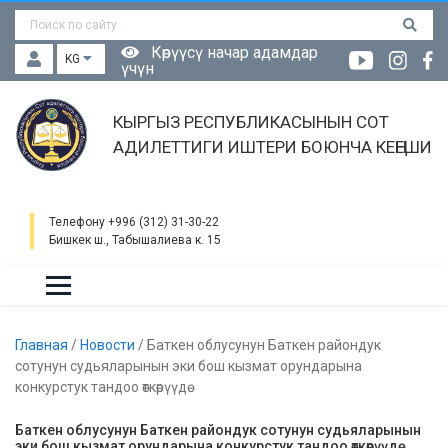
Көрүүсү начар адамдар
KG
үчүн
КЫРГЫЗ РЕСПУБЛИКАСЫНЫН СОТ
АДИЛЕТТИГИ ИШТЕРИ БОЮНЧА КЕҢЕШИ
Телефону +996 (312) 31-30-22
Бишкек ш., Табышалиева к. 15
Главная
/
Новости
/
Баткен облусунун Баткен райондук
сотунун судьяларынын эки бош кызмат орундарына
конкурстук тандоо өткөрүүдө
Баткен облусунун Баткен райондук сотунун судьяларынын
эки бош кызмат орундарына конкурстук тандоо өткөрүүдө