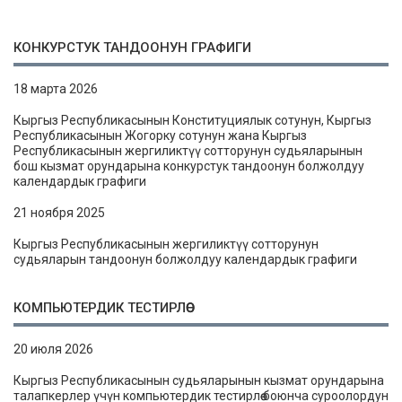
КОНКУРСТУК ТАНДООНУН ГРАФИГИ
18 марта 2026
Кыргыз Республикасынын Конституциялык сотунун, Кыргыз
Республикасынын Жогорку сотунун жана Кыргыз
Республикасынын жергиликтүү сотторунун судьяларынын
бош кызмат орундарына конкурстук тандоонун болжолдуу
календардык графиги
21 ноября 2025
Кыргыз Республикасынын жергиликтүү сотторунун
судьяларын тандоонун болжолдуу календардык графиги
КОМПЬЮТЕРДИК ТЕСТИРЛӨӨ
20 июля 2026
Кыргыз Республикасынын судьяларынын кызмат орундарына
талапкерлер үчүн компьютердик тестирлөө боюнча суроолордун