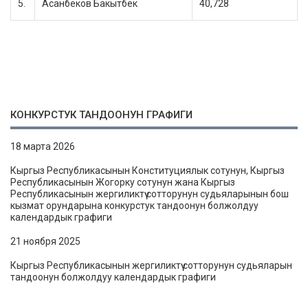
5.
Асанбеков Бакытбек
40,728
КОНКУРСТУК ТАНДООНУН ГРАФИГИ
18 марта 2026
Кыргыз Республикасынын Конституциялык сотунун, Кыргыз
Республикасынын Жогорку сотунун жана Кыргыз
Республикасынын жергиликтүү сотторунун судьяларынын бош
кызмат орундарына конкурстук тандоонун болжолдуу
календардык графиги
21 ноября 2025
Кыргыз Республикасынын жергиликтүү сотторунун судьяларын
тандоонун болжолдуу календардык графиги