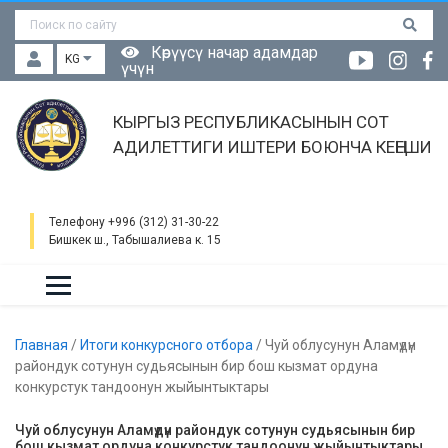
Көрүүсү начар адамдар
KG
үчүн
КЫРГЫЗ РЕСПУБЛИКАСЫНЫН СОТ
АДИЛЕТТИГИ ИШТЕРИ БОЮНЧА КЕҢЕШИ
Телефону +996 (312) 31-30-22
Бишкек ш., Табышалиева к. 15
Главная
/
Итоги конкурсного отбора
/
Чуй облусунун Аламүдүн
райондук сотунун судьясынын бир бош кызмат ордуна
конкурстук тандоонун жыйынтыктары
Чуй облусунун Аламүдүн райондук сотунун судьясынын бир
бош кызмат ордуна конкурстук тандоонун жыйынтыктары