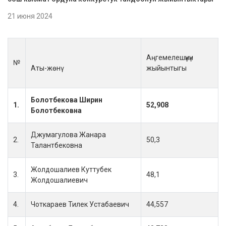
21 июня 2024
Аңгемелешүүнүн
№
Аты-жөнү
жыйынтыгы
Болотбекова Ширин
1.
52,908
Болотбековна
Джумагулова Жанара
2.
50,3
Талантбековна
Жолдошалиев Куттубек
3.
48,1
Жолдошалиевич
4.
Чоткараев Тилек Устабаевич
44,557