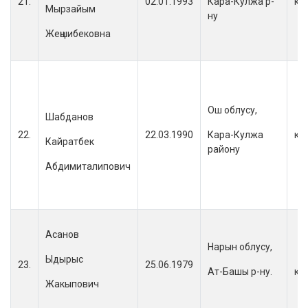
21.
02.01.1993
Кара-Кулжа р-
кы
Мырзайым
ну
Жеңшибековна
Ош облусу,
Шабданов
22.
22.03.1990
Кара-Кулжа
кы
Кайратбек
району
Абдимиталипович
Асанов
Нарын облусу,
Ыдырыс
23.
25.06.1979
Ат-Башы р-ну.
кы
Жакыпович