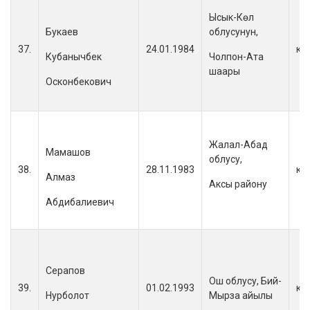
Ысык-Көл
Букаев
облусунун,
37.
24.01.1984
кы
Кубанычбек
Чолпон-Ата
шаары
Осконбекович
Жалал-Абад
Мамашов
облусу,
38.
28.11.1983
кы
Алмаз
Аксы району
Абдибалиевич
Серапов
Ош облусу, Бий-
39.
01.02.1993
кы
Нурболот
Мырза айылы