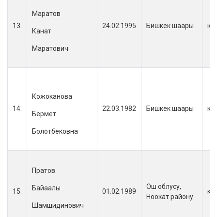
Маратов
13.
24.02.1995
Бишкек шаары
кы
Канат
Маратович
Кожоканова
14.
22.03.1982
Бишкек шаары
кы
Бермет
Болотбековна
Пратов
Ош облусу,
Байаалы
15.
01.02.1989
кы
Ноокат району
Шамшидинович