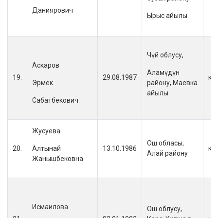
Даниярович
Ырыс айылы
Чүй облусу,
Аскаров
Аламүдүн
19.
29.08.1987
кы
Эрмек
району, Маевка
айылы
Сабатбекович
Жусуева
Ош обласы,
20.
Алтынай
13.10.1986
кы
Алай району
Жанышбековна
Исмаилова
Ош облусу,