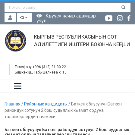
Көрүүсү начар адамдар
KG
үчүн
КЫРГЫЗ РЕСПУБЛИКАСЫНЫН СОТ
АДИЛЕТТИГИ ИШТЕРИ БОЮНЧА КЕҢЕШИ
Телефону +996 (312) 31-30-22
Бишкек ш., Табышалиева к. 15
Главная
/
Районные кандидаты
/
Баткен облусунун Баткен
райондук сотунун 2 бош судьялык кызмат ордуна
талапкерлердин тизмеси
Баткен облусунун Баткен райондук сотунун 2 бош судьялык
кызмат ордуна талапкерлердин тизмеси