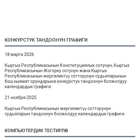
КОНКУРСТУК ТАНДООНУН ГРАФИГИ
18 марта 2026
Кыргыз Республикасынын Конституциялык сотунун, Кыргыз
Республикасынын Жогорку сотунун жана Кыргыз
Республикасынын жергиликтүү сотторунун судьяларынын
бош кызмат орундарына конкурстук тандоонун болжолдуу
календардык графиги
21 ноября 2025
Кыргыз Республикасынын жергиликтүү сотторунун
судьяларын тандоонун болжолдуу календардык графиги
КОМПЬЮТЕРДИК ТЕСТИРЛӨӨ