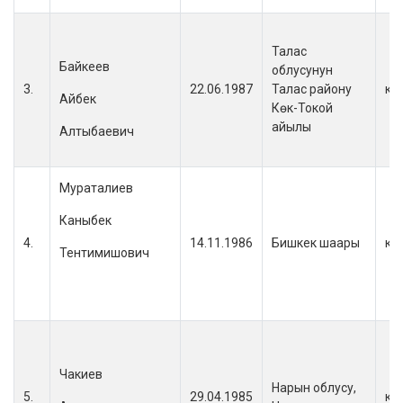
Талас
Байкеев
облусунун
3.
22.06.1987
Талас району
кы
Айбек
Көк-Токой
айылы
Алтыбаевич
Мураталиев
Каныбек
4.
14.11.1986
Бишкек шаары
кы
Тентимишович
Чакиев
Нарын облусу,
5.
29.04.1985
кы