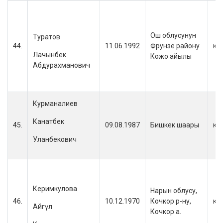
Ош облусунун
Туратов
44.
11.06.1992
Фрунзе району
кы
Лачынбек
Кожо айылы
Абдурахманович
Курманалиев
Канатбек
45.
09.08.1987
Бишкек шаары
кы
Уланбекович
Керимкулова
Нарын облусу,
46.
10.12.1970
Кочкор р-ну,
кы
Айгүл
Кочкор а.