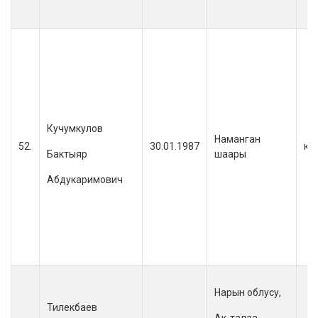
Кучумкулов
Наманган
52.
30.01.1987
кы
Бактыяр
шаары
Абдукаримович
Нарын облусу,
Тилекбаев