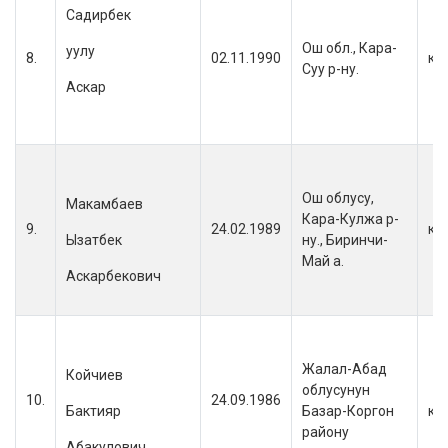
Садирбек
Ош обл., Кара-
уулу
8.
02.11.1990
кы
Суу р-ну.
Аскар
Ош облусу,
Макамбаев
Кара-Кулжа р-
9.
24.02.1989
кы
Ызатбек
ну., Биринчи-
Май а.
Аскарбекович
Жалал-Абад
Койчиев
облусунун
10.
24.09.1986
Бактияр
Базар-Коргон
кы
району
Абакулович