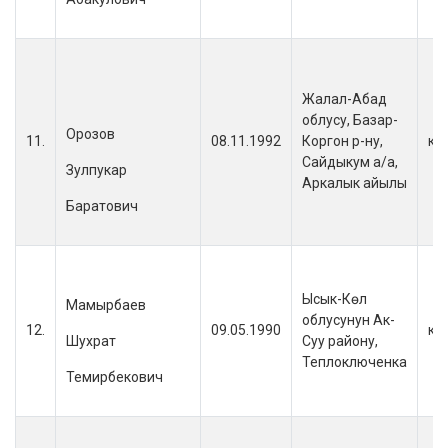
Жалал-Абад
облусу, Базар-
Орозов
11.
08.11.1992
Коргон р-ну,
кы
Сайдыкум а/а,
Зулпукар
Аркалык айылы
Баратович
Ысык-Көл
Мамырбаев
облусунун Ак-
12.
09.05.1990
кы
Шухрат
Суу району,
Теплоключенка
Темирбекович