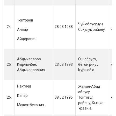
Токторов
Чүй облусунун
24.
28.08.1988
Анвар
Сокулук району
кы
Айдарович
Абдыкапаров
Ош облусу,
25.
Кырчынбек
23.03.1993
Өзгөн р-ну.,
кы
Абдыкапарович
Куршаб а.
Нактаев
Жалал-Абад
облусу,
Капар
26.
08.02.1995
Токтогул
кы
району, Кызыл-
Максатбекович
Ураан а.