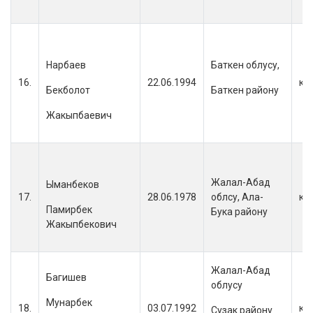
Нарбаев
Баткен облусу,
16.
22.06.1994
кы
Бекболот
Баткен району
Жакыпбаевич
Жалал-Абад
Ыманбеков
17.
28.06.1978
облсу, Ала-
кы
Памирбек
Бука району
Жакыпбекович
Жалал-Абад
Багишев
облусу
Мунарбек
18.
03.07.1992
кы
Сузак району