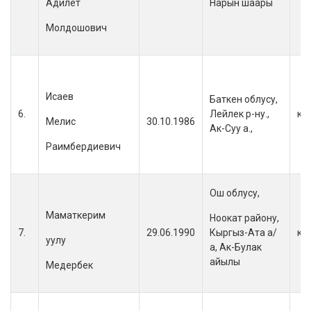
Адилет
Нарын шаары
Молдошович
Исаев
Баткен облусу,
6.
Лейлек р-ну.,
кы
Мелис
30.10.1986
Ак-Суу а.,
Раимбердиевич
Ош облусу,
Маматкерим
Ноокат району,
7.
29.06.1990
Кыргыз-Ата а/
кы
уулу
а, Ак-Булак
айылы
Медербек