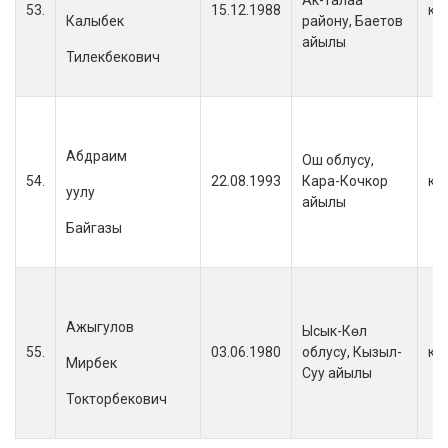
Ак-талаа
53.
15.12.1988
кы
Калыбек
району, Баетов
айылы
Тилекбекович
Абдраим
Ош облусу,
54.
22.08.1993
Кара-Кочкор
кы
уулу
айылы
Байгазы
Ажыгулов
Ысык-Көл
55.
03.06.1980
облусу, Кызыл-
кы
Мирбек
Суу айылы
Токторбекович