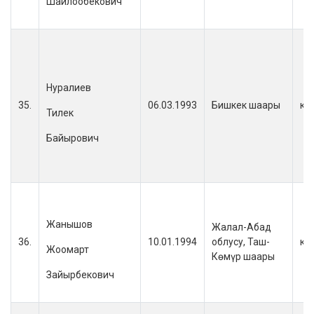
Шайлообекович
Нуралиев
35.
06.03.1993
Бишкек шаары
кы
Тилек
Байырович
Жанышов
Жалал-Абад
36.
10.01.1994
облусу, Таш-
кы
Жоомарт
Көмүр шаары
Зайырбекович