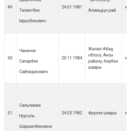
49.
24.01.1981
кы
Талантбек
Аламүдүн рай.
Ырысбекович
Жалал-Абад
Чаканов
облусу, Аксы
50.
20.11.1984
кы
Сапарбек
району, Кербен
шаары
Сайпидинович
Сальпиева
51.
24.03.1982
Фрунзе шаары
кы
Нургуль
Шаршенбековна