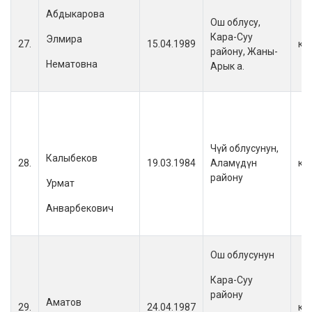
Абдыкарова
Ош облусу,
Кара-Суу
Элмира
27.
15.04.1989
кы
району, Жаны-
Нематовна
Арык а.
Чүй облусунун,
Калыбеков
28.
19.03.1984
Аламүдүн
кы
району
Урмат
Анварбекович
Ош облусунун
Кара-Суу
району
Аматов
29.
24.04.1987
кы