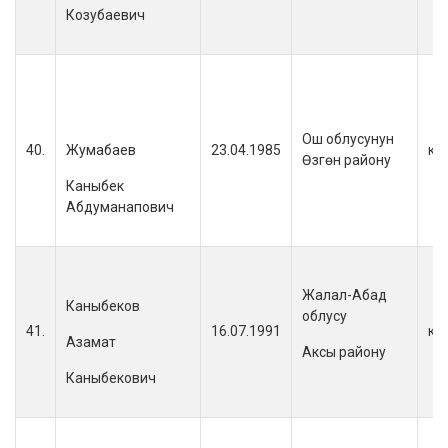
Козубаевич
Ош облусунун
40.
Жумабаев
23.04.1985
кы
Өзгөн району
Каныбек
Абдуманапович
Жалал-Абад
Каныбеков
облусу
41.
16.07.1991
кы
Азамат
Аксы району
Каныбекович