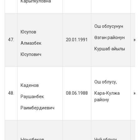
Карыпкуловна
Ош облусунун
Юсупов
Өзгөн районун
47.
20.01.1991
кы
Алмазбек
Куршаб айылы
Юсупович
Ош облусу,
Каденов
48.
08.06.1988
Кара-Кулжа
кы
Раушанбек
району
Раимбердиевич
Ырысбеков
Чуй облусу,