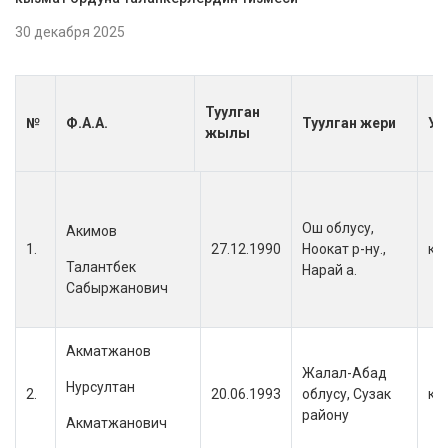
30 декабря 2025
Туулган
№
Ф.А.А.
Туулган жери
Ул
жылы
Ош облусу,
Акимов
1.
27.12.1990
Ноокат р-ну.,
кы
Талантбек
Нарай а.
Сабыржанович
Акматжанов
Жалал-Абад
Нурсултан
2.
20.06.1993
облусу, Сузак
кы
району
Акматжанович