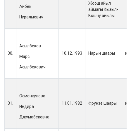
Жоош айыл
Айбек
аймагы Кызыл-
Кошчу айылы
Нуралыевич
Асылбеков
30.
10.12.1993
Нарын шаары
кы
Марс
Асылбекович
Осмонкулова
31.
11.01.1982
Фрунзе шаары
кы
Индира
Джумабековна