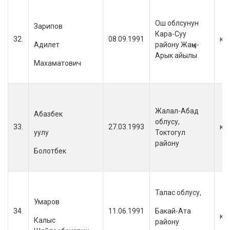
Ош облсунун
Зарипов
Кара-Суу
32.
08.09.1991
кы
Адилет
району Жаңы-
Арык айылы
Махаматович
Жалал-Абад
Абазбек
облусу,
33.
27.03.1993
кы
уулу
Токтогул
району
Болотбек
Талас облусу,
Умаров
34.
11.06.1991
Бакай-Ата
кы
Калыс
району