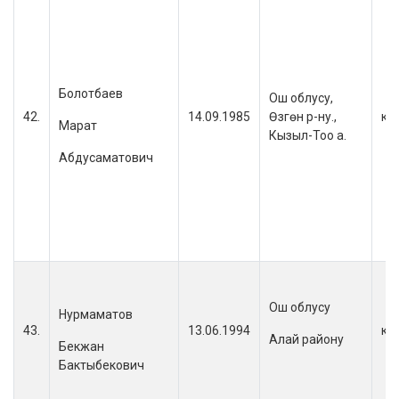
Болотбаев
Ош облусу,
42.
14.09.1985
Өзгөн р-ну.,
кы
Марат
Кызыл-Тоо а.
Абдусаматович
Ош облусу
Нурмаматов
43.
13.06.1994
кы
Алай району
Бекжан
Бактыбекович